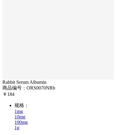
Rabbit Serum Albumin
商品编号：
ORS0070NRb
￥
184
规格：
1mg
10mg
100mg
1g